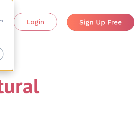
d
cs
Login
Sign Up Free
r
tural