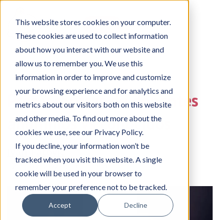
This website stores cookies on your computer.
Log in
Sign up
These cookies are used to collect information
about how you interact with our website and
allow us to remember you. We use this
information in order to improve and customize
your browsing experience and for analytics and
Pros y contras de donantes
metrics about our visitors both on this website
anónimos vs conocidos
and other media. To find out more about the
cookies we use, see our Privacy Policy.
If you decline, your information won’t be
Ivan Fatovic
tracked when you visit this website. A single
12 may 2020, 16:11:43
cookie will be used in your browser to
remember your preference not to be tracked.
Accept
Decline